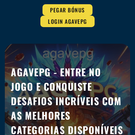
PEGAR BÓNUS
LOGIN AGAVEPG
AGAVEPG - ENTRE NO
JOGO E CONQUISTE
DESAFIOS INCRÍVEIS COM
AS MELHORES
CATEGORIAS DISPONÍVEIS