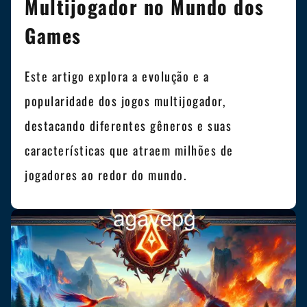
Multijogador no Mundo dos
Games
Este artigo explora a evolução e a
popularidade dos jogos multijogador,
destacando diferentes gêneros e suas
características que atraem milhões de
jogadores ao redor do mundo.