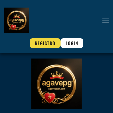
REGISTRO
LOGIN