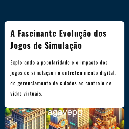
A Fascinante Evolução dos
Jogos de Simulação
Explorando a popularidade e o impacto dos
jogos de simulação no entretenimento digital,
do gerenciamento de cidades ao controle de
vidas virtuais.