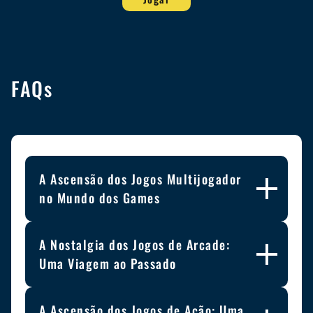
FAQs
A Ascensão dos Jogos Multijogador
no Mundo dos Games
A Nostalgia dos Jogos de Arcade:
Uma Viagem ao Passado
A Ascensão dos Jogos de Ação: Uma